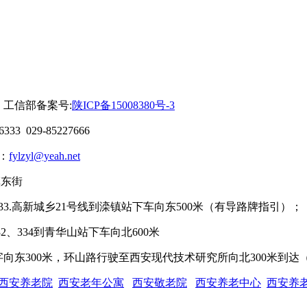
寓
工信部备案号:
陕ICP备15008380号-3
33 029-85227666
箱：
fylzyl@yeah.net
镇东街
75.333.高新城乡21号线到滦镇站下车向东500米（有导路牌指引）；
2、334到青华山站下车向北600米
字向东300米，环山路行驶至西安现代技术研究所向北300米到达
西安养老院
西安老年公寓
西安敬老院
西安养老中心
西安养