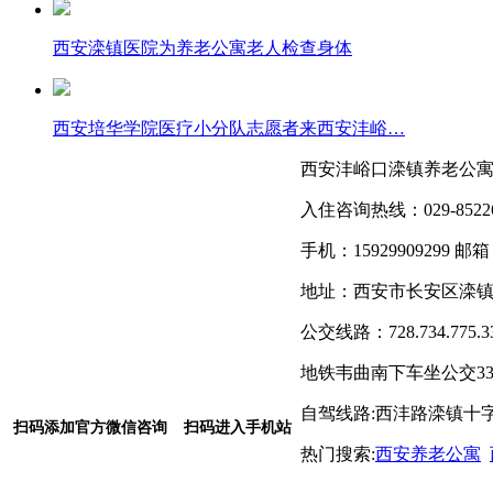
西安滦镇医院为养老公寓老人检查身体
西安培华学院医疗小分队志愿者来西安沣峪…
西安沣峪口滦镇养老公
入住咨询热线：029-852263
手机：15929909299 邮
地址：西安市长安区滦
公交线路：728.734.7
地铁韦曲南下车坐公交33
自驾线路:西沣路滦镇十
扫码添加官方
微
信咨询
扫码进入手机站
热门搜索:
西安养老公寓